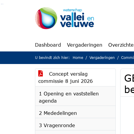
Ga naar de inhoud van deze pagina
Ga naar het zoeken
Ga naar het menu
Dashboard
Vergaderingen
Overzicht
U bevindt zich hier:
Home
Vergaderingen
Commis
Concept verslag
G
commissie 8 juni 2026
b
1 Opening en vaststellen
agenda
2 Mededelingen
3 Vragenronde