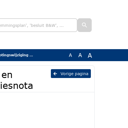
A
A
A
ing 2026_adviesnota
 en
Vorige pagina
iesnota