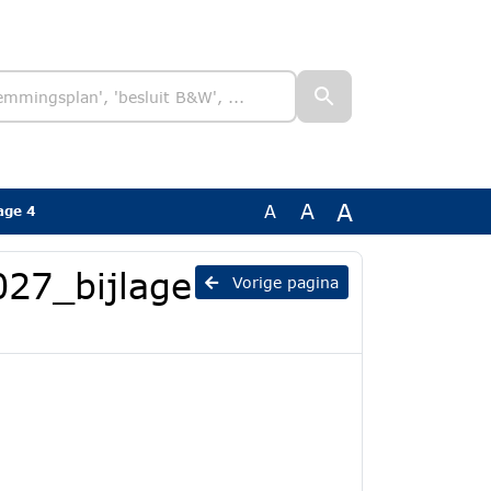
A
A
A
age 4
27_bijlage
Vorige pagina