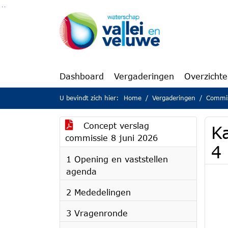
Ga naar de inhoud van deze pagina
Ga naar het zoeken
Ga naar het menu
Dashboard
Vergaderingen
Overzicht
U bevindt zich hier:
Home
Vergaderingen
Commis
Concept verslag
K
commissie 8 juni 2026
4
1 Opening en vaststellen
agenda
2 Mededelingen
3 Vragenronde