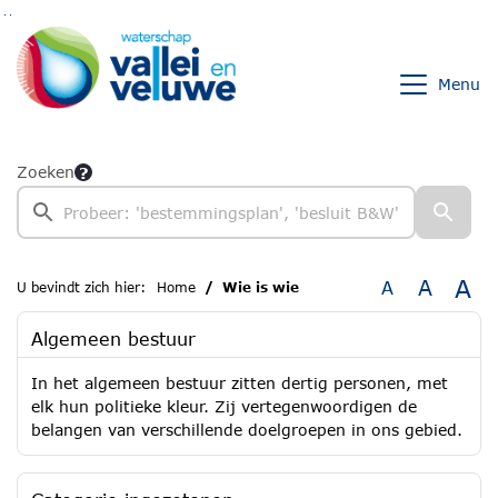
Ga naar de inhoud van deze pagina
Ga naar het zoeken
Ga naar het menu
Menu
Zoeken
A
A
A
U bevindt zich hier:
Home
Wie is wie
Algemeen bestuur
In het algemeen bestuur zitten dertig personen, met
elk hun politieke kleur. Zij vertegenwoordigen de
belangen van verschillende doelgroepen in ons gebied.