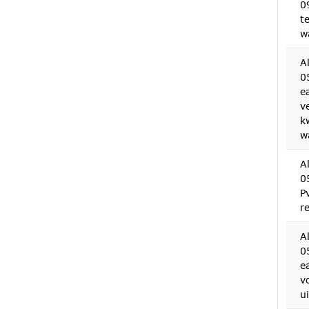
0
t
w
A
0
e
v
k
w
A
0
P
r
A
0
e
v
u