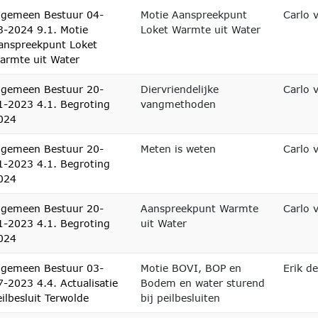
lgemeen Bestuur 04-
Motie Aanspreekpunt
Carlo 
3-2024 9.1. Motie
Loket Warmte uit Water
anspreekpunt Loket
armte uit Water
lgemeen Bestuur 20-
Diervriendelijke
Carlo 
1-2023 4.1. Begroting
vangmethoden
024
lgemeen Bestuur 20-
Meten is weten
Carlo 
1-2023 4.1. Begroting
024
lgemeen Bestuur 20-
Aanspreekpunt Warmte
Carlo 
1-2023 4.1. Begroting
uit Water
024
lgemeen Bestuur 03-
Motie BOVI, BOP en
Erik d
7-2023 4.4. Actualisatie
Bodem en water sturend
eilbesluit Terwolde
bij peilbesluiten