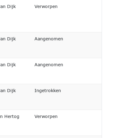
Afgedaan
van Dijk
Verworpen
Afgedaan
van Dijk
Aangenomen
Afgedaan
van Dijk
Aangenomen
Niet afgedaan
van Dijk
Ingetrokken
Afgedaan
en Hertog
Verworpen