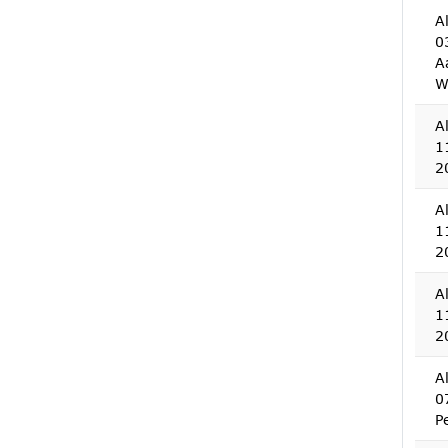
A
0
A
W
A
1
2
A
1
2
A
1
2
A
0
P