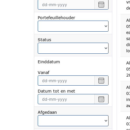
v
vanaf
Selecteer
d
een
datum
Portefeuillehouder
A
tot
0
en
e
met
s
Status
d
l
Einddatum
A
0
vanaf
2
Selecteer
een
A
Datum tot en met
datum
0
vanaf
Selecteer
i
een
a
datum
Afgedaan
tot
A
en
0
met
e