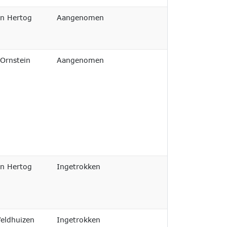
Afgedaan
en Hertog
Aangenomen
Afgedaan
 Ornstein
Aangenomen
Afgedaan
en Hertog
Ingetrokken
Afgedaan
eldhuizen
Ingetrokken