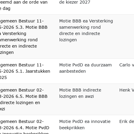
reemd aan de orde van
de kiezer 2027
e dag
lgemeen Bestuur 11-
Motie BBB ea Versterking
5-2026 5.3. Motie BBB
samenwerking rond
a Versterking
directe en indirecte
amenwerking rond
lozingen
irecte en indirecte
ozingen
lgemeen Bestuur 11-
Motie PvdD ea duurzaam
Carlo 
5-2026 5.1. Jaarstukken
aanbesteden
025
lgemeen Bestuur 02-
Motie BBB indirecte
Henk V
3-2026 6.5. Motie BBB
lozingen en awzi
ndirecte lozingen en
wzi
lgemeen Bestuur 02-
Motie PvdD ea innovatie
Erik d
3-2026 6.4. Motie PvdD
beekprikken
a innovatie beekprikken