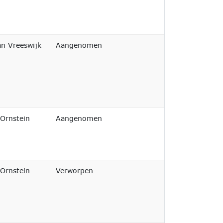
Afgedaan
an Vreeswijk
Aangenomen
Afgedaan
 Ornstein
Aangenomen
Afgedaan
 Ornstein
Verworpen