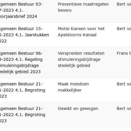
lgemeen Bestuur 03-
Preventieve maatregelen
Bert v
7-2023 4.1.
bevers
oorjaarsbrief 2024
lgemeen Bestuur 15-
Motie Kansen voor het
Bert v
5-2023 4.1. Jaarstukken
Apeldoorns Kanaal
022
lgemeen Bestuur 06-
Verspreiden resultaten
Frans 
3-2023 4.1. Regeling
stimuleringsbijdrage
timuleringsbijdrage
stedelijk gebied
tedelijk gebied 2023
lgemeen Bestuur 21-
Maak meedoen
Bert v
1-2022 4.1. Begroting
makkelijker
023
lgemeen Bestuur 21-
Gewikt en gewogen
Bert v
1-2022 4.1. Begroting
023