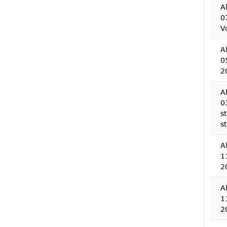
A
0
V
A
0
2
A
0
s
s
A
1
2
A
1
2