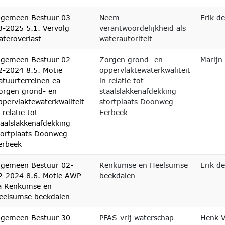
lgemeen Bestuur 03-
Neem
Erik d
3-2025 5.1. Vervolg
verantwoordelijkheid als
ateroverlast
waterautoriteit
lgemeen Bestuur 02-
Zorgen grond- en
Marijn
2-2024 8.5. Motie
oppervlaktewaterkwaliteit
atuurterreinen ea
in relatie tot
orgen grond- en
staalslakkenafdekking
ppervlaktewaterkwaliteit
stortplaats Doonweg
 relatie tot
Eerbeek
taalslakkenafdekking
tortplaats Doonweg
erbeek
lgemeen Bestuur 02-
Renkumse en Heelsumse
Erik d
2-2024 8.6. Motie AWP
beekdalen
a Renkumse en
eelsumse beekdalen
lgemeen Bestuur 30-
PFAS-vrij waterschap
Henk V