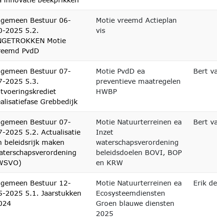
lgemeen Bestuur 06-
Motie vreemd Actieplan
0-2025 5.2.
vis
NGETROKKEN Motie
reemd PvdD
lgemeen Bestuur 07-
Motie PvdD ea
Bert v
7-2025 5.3.
preventieve maatregelen
itvoeringskrediet
HWBP
ealisatiefase Grebbedijk
lgemeen Bestuur 07-
Motie Natuurterreinen ea
Bert v
7-2025 5.2. Actualisatie
Inzet
n beleidsrijk maken
waterschapsverordening
aterschapsverordening
beleidsdoelen BOVI, BOP
WSVO)
en KRW
lgemeen Bestuur 12-
Motie Natuurterreinen ea
Erik d
5-2025 5.1. Jaarstukken
Ecosysteemdiensten
024
Groen blauwe diensten
2025