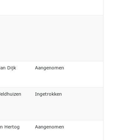
Niet afgedaan
Niet afgedaan
van Dijk
Aangenomen
Niet afgedaan
eldhuizen
Ingetrokken
Niet afgedaan
en Hertog
Aangenomen