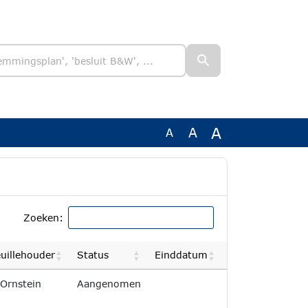
A
A
A
Zoeken:
euillehouder
Status
Einddatum
Afgedaan
Niet afgedaan
 Ornstein
Aangenomen