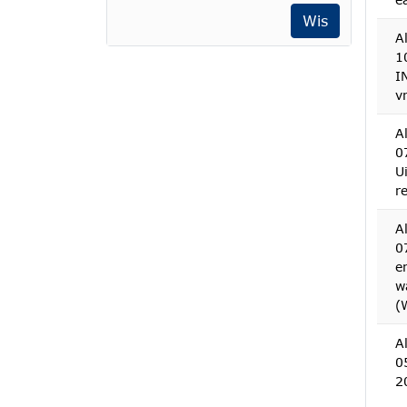
Wis
A
1
I
v
A
0
U
r
A
0
e
w
(
A
0
2