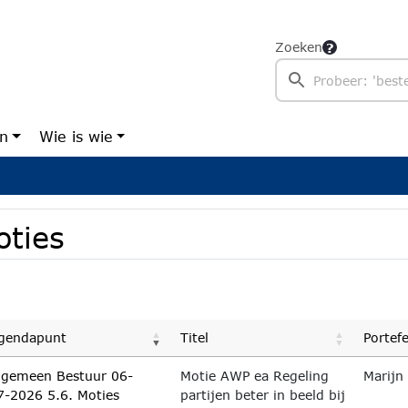
Zoeken
en
Wie is wie
oties
gendapunt
Titel
Portef
lgemeen Bestuur 06-
Motie AWP ea Regeling
Marijn
7-2026 5.6. Moties
partijen beter in beeld bij