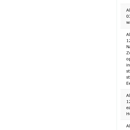
A
0
w
A
1
N
Z
o
in
s
s
E
A
1
e
H
A