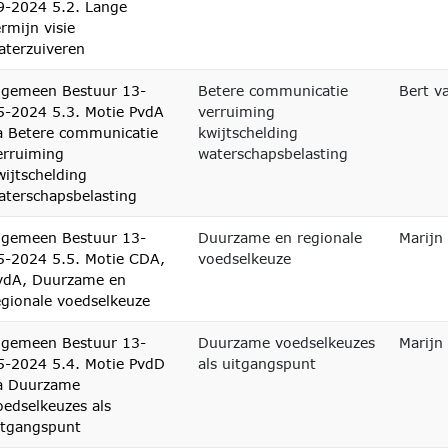
9-2024 5.2. Lange
ermijn visie
aterzuiveren
lgemeen Bestuur 13-
Betere communicatie
Bert v
5-2024 5.3. Motie PvdA
verruiming
a Betere communicatie
kwijtschelding
erruiming
waterschapsbelasting
wijtschelding
aterschapsbelasting
lgemeen Bestuur 13-
Duurzame en regionale
Marijn
5-2024 5.5. Motie CDA,
voedselkeuze
vdA, Duurzame en
egionale voedselkeuze
lgemeen Bestuur 13-
Duurzame voedselkeuzes
Marijn
5-2024 5.4. Motie PvdD
als uitgangspunt
a Duurzame
oedselkeuzes als
itgangspunt