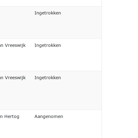
Afgedaan
Ingetrokken
Niet afgedaan
an Vreeswijk
Ingetrokken
Niet afgedaan
an Vreeswijk
Ingetrokken
Afgedaan
en Hertog
Aangenomen