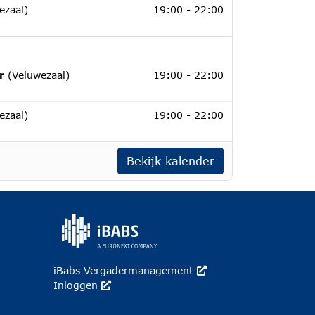
ber 2026
ezaal)
19:00 - 22:00
r 2026
ur
(Veluwezaal)
19:00 - 22:00
r 2026
ezaal)
19:00 - 22:00
Bekijk kalender
iBabs Vergadermanagement
Deze link wordt in een n
Inloggen
Deze link wordt in een nieuw venster geopend