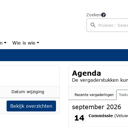
Zoeken
en
Wie is wie
Agenda
De vergaderstukken kun
Datum wijziging
Recente vergaderingen
Toek
Bekijk overzichten
september 2026
maandag 14 septem
14
Commissie
(Veluw