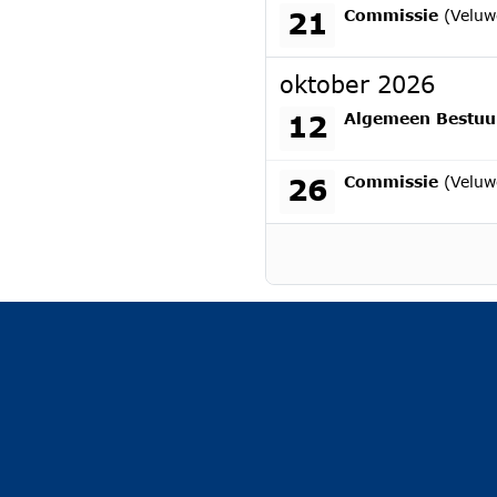
maandag 21 septem
21
Commissie
(Veluw
oktober 2026
maandag 12 oktobe
12
Algemeen Bestu
maandag 26 oktobe
26
Commissie
(Veluw
enster geopend