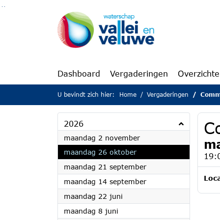
Ga naar de inhoud van deze pagina
Ga naar het zoeken
Ga naar het menu
Dashboard
Vergaderingen
Overzicht
U bevindt zich hier:
Home
Vergaderingen
Comm
C
2026
2026
maandag 2 november
ma
2026
maandag 26 oktober
19:
2026
maandag 21 september
Loca
2026
maandag 14 september
2026
maandag 22 juni
2026
maandag 8 juni