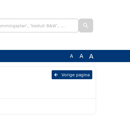
A
A
A
Vorige pagina