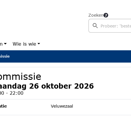
Zoeken
en
Wie is wie
issie
ommissie
andag 26 oktober 2026
00 - 22:00
tie
Veluwezaal