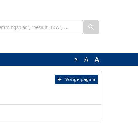
A
A
A
Vorige pagina