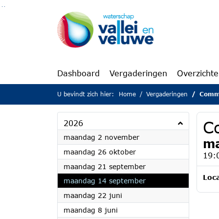
Ga naar de inhoud van deze pagina
Ga naar het zoeken
Ga naar het menu
Dashboard
Vergaderingen
Overzicht
U bevindt zich hier:
Home
Vergaderingen
Comm
C
2026
2026
maandag 2 november
ma
2026
maandag 26 oktober
19:
2026
maandag 21 september
Loca
2026
maandag 14 september
2026
maandag 22 juni
2026
maandag 8 juni