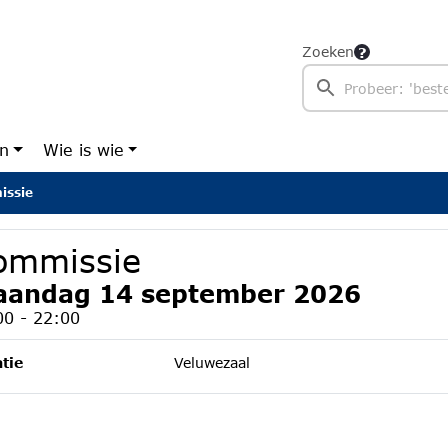
Zoeken
en
Wie is wie
issie
ommissie
andag 14 september 2026
00 - 22:00
tie
Veluwezaal