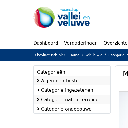
Ga naar de inhoud van deze pagina
Ga naar het zoeken
Ga naar het menu
Dashboard
Vergaderingen
Overzicht
U bevindt zich hier:
Home
Wie is wie
Categorie 
M
Categorieën
Algemeen bestuur
Categorie ingezetenen
Categorie natuurterreinen
Categorie ongebouwd