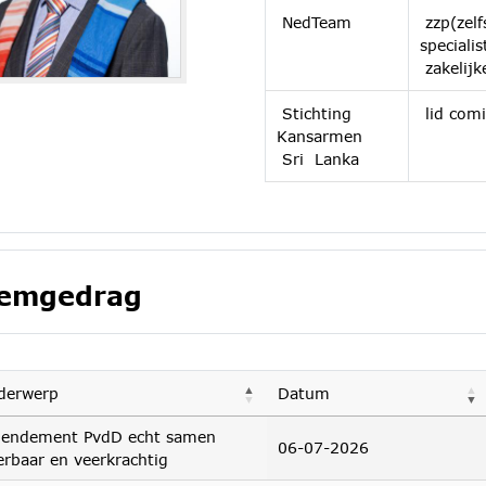
NedTeam
zzp(zelf
speciali
zakelijk
Stichting
lid com
Kansarmen
Sri Lanka
emgedrag
derwerp
Datum
endement PvdD echt samen
06-07-2026
rbaar en veerkrachtig