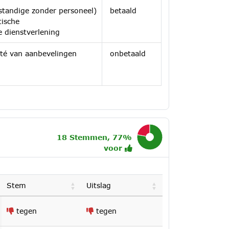
standige zonder personeel)
betaald
stische
e dienstverlening
ité van aanbevelingen
onbetaald
18 Stemmen, 77%
77.8%
voor
Stem
Uitslag
tegen
tegen