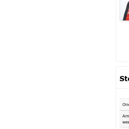
St
On
Am
wee