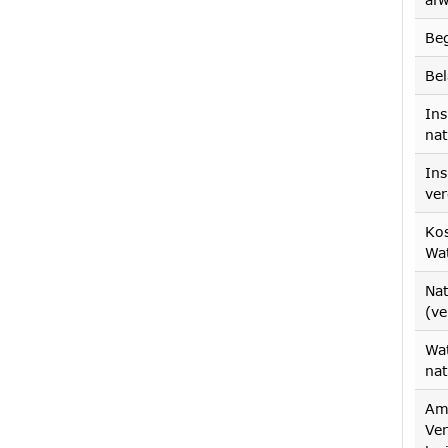
Be
Be
Ins
nat
In
ver
Kos
Wa
Na
(v
Wat
na
Am
Ver