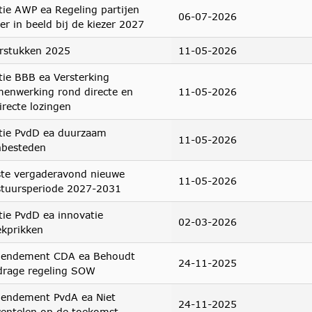
ie AWP ea Regeling partijen
06-07-2026
er in beeld bij de kiezer 2027
arstukken 2025
11-05-2026
ie BBB ea Versterking
enwerking rond directe en
11-05-2026
irecte lozingen
tie PvdD ea duurzaam
11-05-2026
nbesteden
ste vergaderavond nieuwe
11-05-2026
stuursperiode 2027-2031
ie PvdD ea innovatie
02-03-2026
ekprikken
endement CDA ea Behoudt
24-11-2025
drage regeling SOW
endement PvdA ea Niet
24-11-2025
wentelen op de toekomst