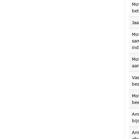
Mot
bet
Ja
Mot
sam
ind
Mo
aa
Va
be
Mot
be
Am
bij
Am
af