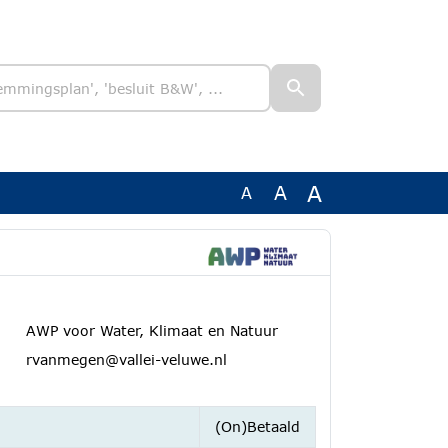
A
A
A
AWP voor Water, Klimaat en Natuur
rvanmegen@vallei-veluwe.nl
e
(On)Betaald