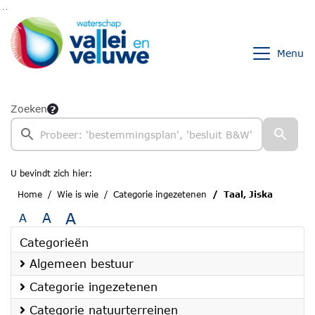
Ga naar de inhoud van deze pagina
Ga naar het zoeken
Ga naar het menu
Menu
Zoeken
U bevindt zich hier:
Home
Wie is wie
Categorie ingezetenen
Taal, Jiska
A
A
A
Categorieën
Algemeen bestuur
Categorie ingezetenen
Categorie natuurterreinen