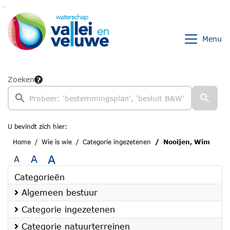
Ga naar de inhoud van deze pagina
Ga naar het zoeken
Ga naar het menu
Menu
Zoeken
U bevindt zich hier:
Home
Wie is wie
Categorie ingezetenen
Nooijen, Wim
A
A
A
Categorieën
Algemeen bestuur
Categorie ingezetenen
Categorie natuurterreinen