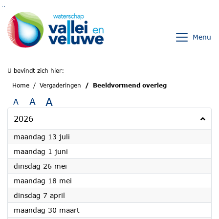
Ga naar de inhoud van deze pagina
Ga naar het zoeken
Ga naar het menu
Menu
U bevindt zich hier:
Home
Vergaderingen
Beeldvormend overleg
A
A
A
2026
2026
maandag 13 juli
2026
maandag 1 juni
2026
dinsdag 26 mei
2026
maandag 18 mei
2026
dinsdag 7 april
2026
maandag 30 maart